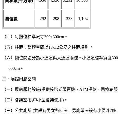
4,536
4,536
5,292
16,308
面積數(平方米)
292
298
333
1,104
攤位數
（四）每攤位標準尺寸300x300cm。
（五）柱距：整體空間以18x12公尺之柱距規劃 。
（六）攤位間區分為小通道與大通道兩種。小通道標準寬度300
600cm。
三、展館附屬空間
（一）展館服務設施(提供投幣式販賣機、ATM提款、醫療箱服
（二）會議室(供中小型會議使用)。
（三）公共廁所 (共設有男女各四座，男廁單座設有小便斗7座、